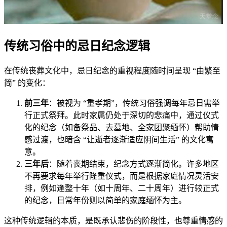
传统习俗中的忌日纪念逻辑
在传统丧葬文化中，忌日纪念的重视程度随时间呈现 “由繁至
简” 的变化：
前三年
：被视为 “重孝期”，传统习俗强调每年忌日需举
行正式祭拜。此时家属仍处于深切的悲痛中，通过仪式
化的纪念（如备祭品、去墓地、全家团聚缅怀）帮助情
感过渡，也暗含 “让逝者逐渐适应阴间生活” 的文化寓
意。
三年后
：随着丧期结束，纪念方式逐渐简化。许多地区
不再要求每年举行隆重仪式，而是根据家庭情况灵活安
排，例如逢整十年（如十周年、二十周年）进行较正式
的纪念，日常年份则以简单的家庭缅怀为主。
这种传统逻辑的本质，是既承认悲伤的阶段性，也尊重情感的