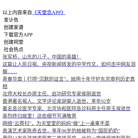
以上内容来自
《天堂念APP》
发讣告
创建家谱
下载官方APP
创建祠堂
社会热点
张军桥，山东的儿子，中国的英雄！
这篇让人民日报、央视新闻转发的中学作文，如何击中网友泪
腺……
青春华章丨打捞“沉默的证言”，她用十年守护东京审判历史真
相
北师大校长办原主任、启功研究专家侯刚逝世
香港著名报人、文学评论家胡菊人逝世，享年92岁
著名急诊医学专家、北京协和医院急诊科原主任周玉淑逝世
英烈终归故里！这些细节写满敬意
网络“云祭扫”，为天堂里的妈妈“做”上一桌拿手菜
表演艺术家陈奇去世，享年96岁的她被称为“国民奶奶”