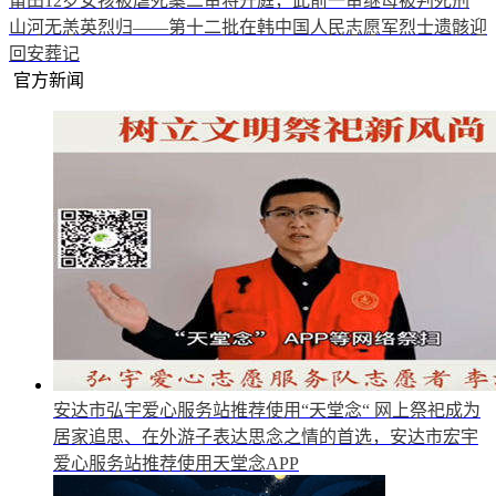
莆田12岁女孩被虐死案二审将开庭，此前一审继母被判死刑
山河无恙英烈归——第十二批在韩中国人民志愿军烈士遗骸迎
回安葬记
官方新闻
安达市弘宇爱心服务站推荐使用“天堂念“
网上祭祀成为
居家追思、在外游子表达思念之情的首选，安达市宏宇
爱心服务站推荐使用天堂念APP