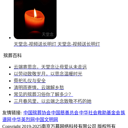
天堂念-视频送长明灯
天堂念-视频送长明灯
殡葬百科
云端寄思念，天堂念让母爱从未走远
以劳动致敬岁月，以思念温暖时光
祭祀礼仪与安全
清明雨寄情，云端解乡愁
常见的殡葬习俗你了解多少？
三月春风里，以云端之念致敬不朽的她
友情链接:
中国殡葬协会
中国慈善总会
中华社会救助基金会
族
谱网
中华英烈网
中国文明网
Copyright 2019-2025南京万慕网络科技有限公司 版权所有