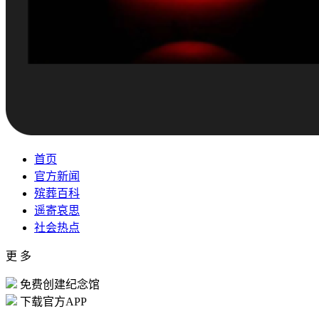
首页
官方新闻
殡葬百科
遥寄哀思
社会热点
更 多
免费创建纪念馆
下载官方APP