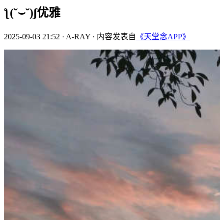
ƪ(˘⌣˘)ʃ优雅
2025-09-03 21:52
·
A-RAY
·
内容发表自
《天堂念APP》