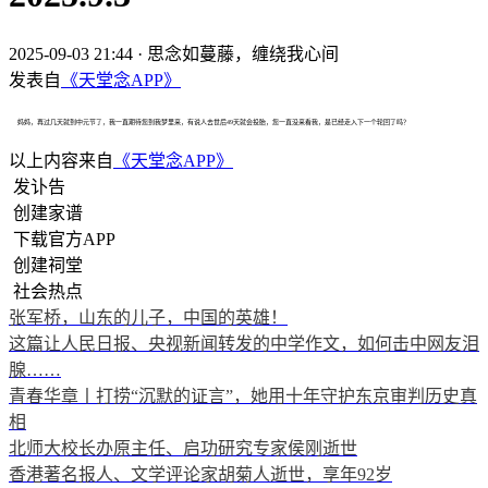
2025-09-03 21:44
·
思念如蔓藤，缠绕我心间
发表自
《天堂念APP》
妈妈，再过几天就到中元节了，我一直期待您到我梦里来，有说人去世后49天就会投胎，您一直没来看我，是已经走入下一个轮回了吗？
以上内容来自
《天堂念APP》
发讣告
创建家谱
下载官方APP
创建祠堂
社会热点
张军桥，山东的儿子，中国的英雄！
这篇让人民日报、央视新闻转发的中学作文，如何击中网友泪
腺……
青春华章丨打捞“沉默的证言”，她用十年守护东京审判历史真
相
北师大校长办原主任、启功研究专家侯刚逝世
香港著名报人、文学评论家胡菊人逝世，享年92岁