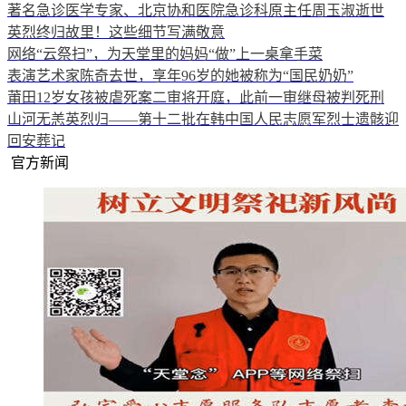
著名急诊医学专家、北京协和医院急诊科原主任周玉淑逝世
英烈终归故里！这些细节写满敬意
网络“云祭扫”，为天堂里的妈妈“做”上一桌拿手菜
表演艺术家陈奇去世，享年96岁的她被称为“国民奶奶”
莆田12岁女孩被虐死案二审将开庭，此前一审继母被判死刑
山河无恙英烈归——第十二批在韩中国人民志愿军烈士遗骸迎
回安葬记
官方新闻