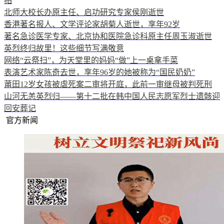
相
北师大校长办原主任、启功研究专家侯刚逝世
香港著名报人、文学评论家胡菊人逝世，享年92岁
著名急诊医学专家、北京协和医院急诊科原主任周玉淑逝世
英烈终归故里！这些细节写满敬意
网络“云祭扫”，为天堂里的妈妈“做”上一桌拿手菜
表演艺术家陈奇去世，享年96岁的她被称为“国民奶奶”
莆田12岁女孩被虐死案二审将开庭，此前一审继母被判死刑
山河无恙英烈归——第十二批在韩中国人民志愿军烈士遗骸迎
回安葬记
官方新闻