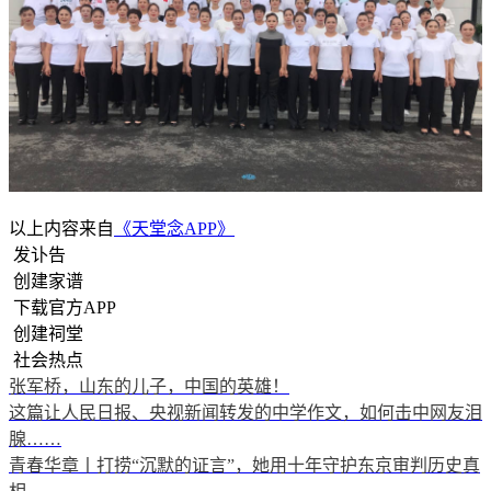
以上内容来自
《天堂念APP》
发讣告
创建家谱
下载官方APP
创建祠堂
社会热点
张军桥，山东的儿子，中国的英雄！
这篇让人民日报、央视新闻转发的中学作文，如何击中网友泪
腺……
青春华章丨打捞“沉默的证言”，她用十年守护东京审判历史真