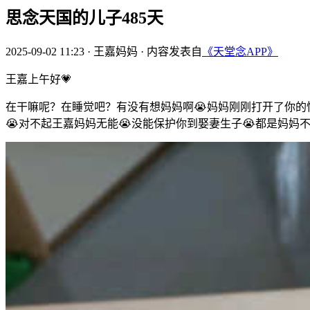
思念天国的儿子485天
2025-09-02 11:23
·
王嘉妈妈
·
内容发表自
《天堂念APP》
王嘉上午好💗
在干嘛呢？在睡觉吧？有没有想妈妈啊😭妈妈刚刚打开了你的
😭对不起王嘉妈妈无能😭没能保护你到娶妻生子😭都是妈妈不称职