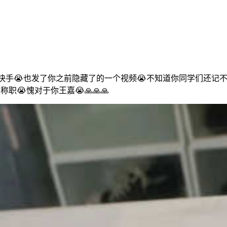
快手😭也发了你之前隐藏了的一个视频😭不知道你同学们还记不
😭愧对于你王嘉😭🙏🙏🙏