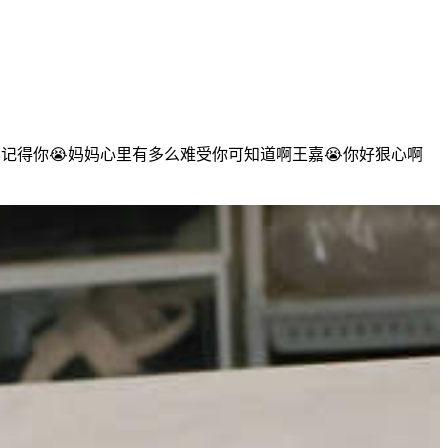
记得你😭妈妈心里有多么难受你可知道啊王嘉😭你好狠心啊