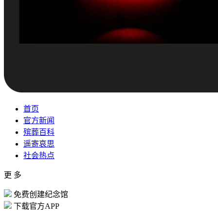
首页
官方新闻
殡葬百科
遥寄哀思
社会热点
更 多
免费创建纪念馆
下载官方APP