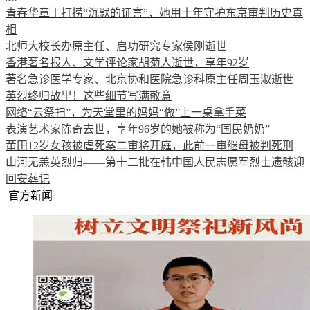
青春华章丨打捞“沉默的证言”，她用十年守护东京审判历史真
相
北师大校长办原主任、启功研究专家侯刚逝世
香港著名报人、文学评论家胡菊人逝世，享年92岁
著名急诊医学专家、北京协和医院急诊科原主任周玉淑逝世
英烈终归故里！这些细节写满敬意
网络“云祭扫”，为天堂里的妈妈“做”上一桌拿手菜
表演艺术家陈奇去世，享年96岁的她被称为“国民奶奶”
莆田12岁女孩被虐死案二审将开庭，此前一审继母被判死刑
山河无恙英烈归——第十二批在韩中国人民志愿军烈士遗骸迎
回安葬记
官方新闻