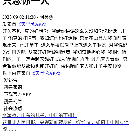
只念你一人
2025-09-02 11:20
·
阿英@
发表自
《天堂念APP》
好久不见 真的好想你 我给你讲讲这么久没和你说说话 儿
子 他真的好懂事 我知道他也好想你 只是不愿意从我面前表
现出来 他开学了 进入学校以后马上就进入了状态 对我说妈
妈你回去吧 从家好好吃饭别累着 我知道他担心我 我相信咱
们的儿子一定会越来越好 成为咱俩的骄傲 过几天去看你 只
希望你能从那边也能好好的 保佑咱的家人和儿子平安顺遂
以上内容来自
《天堂念APP》
发讣告
创建家谱
下载官方APP
创建祠堂
社会热点
张军桥，山东的儿子，中国的英雄！
这篇让人民日报、央视新闻转发的中学作文，如何击中网友泪
腺……