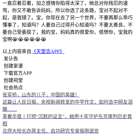
一直忍着忍着，加之感情你陷得太深了，她总对你残忍的谩
骂，你又不敢告诉妈妈，所以你选了这条路，宝对不起对不
起，是我错了。宝，你现在去了另一个世界，不要再那么乖巧
懂事了，知道吗？人要自己过得开心知道吗？不要太善良，不
要自己受委屈了，我的宝，妈妈真的很爱你，很想你，宝我的
宝啊😭😭😭😭😭😭
以上内容来自
《天堂念APP》
发讣告
创建家谱
下载官方APP
创建祠堂
社会热点
张军桥，山东的儿子，中国的英雄！
这篇让人民日报、央视新闻转发的中学作文，如何击中网友泪
腺……
青春华章丨打捞“沉默的证言”，她用十年守护东京审判历史真
相
北师大校长办原主任、启功研究专家侯刚逝世