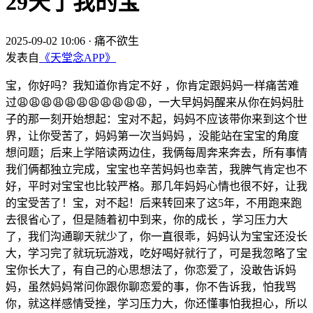
29天了我的宝
2025-09-02 10:06
·
痛不欲生
发表自
《天堂念APP》
宝，你好吗？我知道你肯定不好 ，你肯定跟妈妈一样痛苦难
过😩😩😩😩😩😩😩😩😩😩😩，一大早妈妈醒来从你在妈妈肚
子的那一刻开始想起：宝对不起，妈妈不应该带你来到这个世
界，让你受苦了，妈妈第一次当妈妈 ，没能站在宝宝的角度
想问题；后来上学陪读两边住，我俩每周奔来奔去，所有事情
我们俩都独立完成，宝宝也辛苦妈妈也幸苦，我脾气肯定也不
好，平时对宝宝也比较严格。那几年妈妈心情也很不好，让我
的宝受苦了！宝，对不起！后来转回来了这5年，不用跑来跑
去很省心了，但是随着初中到来，你的成长 ，学习压力大
了，我们沟通聊天就少了，你一直很乖，妈妈认为宝宝还没长
大，学习完了就玩玩游戏，吃好喝好就行了，可是我忽略了宝
宝你长大了，有自己的心思想法了，你恋爱了，没敢告诉妈
妈，虽然妈妈常问你跟你聊恋爱的事，你不告诉我，怕我骂
你，就这样感情受挫，学习压力大，你还懂事怕我担心，所以