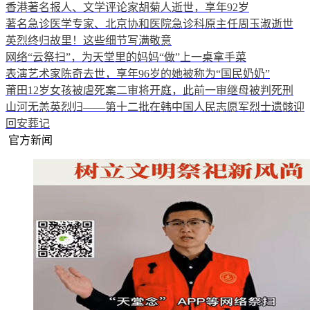
香港著名报人、文学评论家胡菊人逝世，享年92岁
著名急诊医学专家、北京协和医院急诊科原主任周玉淑逝世
英烈终归故里！这些细节写满敬意
网络“云祭扫”，为天堂里的妈妈“做”上一桌拿手菜
表演艺术家陈奇去世，享年96岁的她被称为“国民奶奶”
莆田12岁女孩被虐死案二审将开庭，此前一审继母被判死刑
山河无恙英烈归——第十二批在韩中国人民志愿军烈士遗骸迎
回安葬记
官方新闻