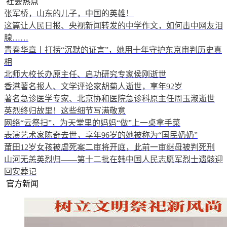
社会热点
张军桥，山东的儿子，中国的英雄！
这篇让人民日报、央视新闻转发的中学作文，如何击中网友泪
腺……
青春华章丨打捞“沉默的证言”，她用十年守护东京审判历史真
相
北师大校长办原主任、启功研究专家侯刚逝世
香港著名报人、文学评论家胡菊人逝世，享年92岁
著名急诊医学专家、北京协和医院急诊科原主任周玉淑逝世
英烈终归故里！这些细节写满敬意
网络“云祭扫”，为天堂里的妈妈“做”上一桌拿手菜
表演艺术家陈奇去世，享年96岁的她被称为“国民奶奶”
莆田12岁女孩被虐死案二审将开庭，此前一审继母被判死刑
山河无恙英烈归——第十二批在韩中国人民志愿军烈士遗骸迎
回安葬记
官方新闻