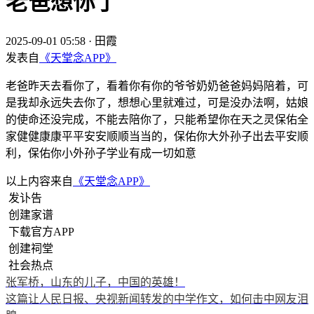
老爸想你了
2025-09-01 05:58
·
田霞
发表自
《天堂念APP》
老爸昨天去看你了，看着你有你的爷爷奶奶爸爸妈妈陪着，可
是我却永远失去你了，想想心里就难过，可是没办法啊，姑娘
的使命还没完成，不能去陪你了，只能希望你在天之灵保佑全
家健健康康平平安安顺顺当当的，保佑你大外孙子出去平安顺
利，保佑你小外孙子学业有成一切如意
以上内容来自
《天堂念APP》
发讣告
创建家谱
下载官方APP
创建祠堂
社会热点
张军桥，山东的儿子，中国的英雄！
这篇让人民日报、央视新闻转发的中学作文，如何击中网友泪