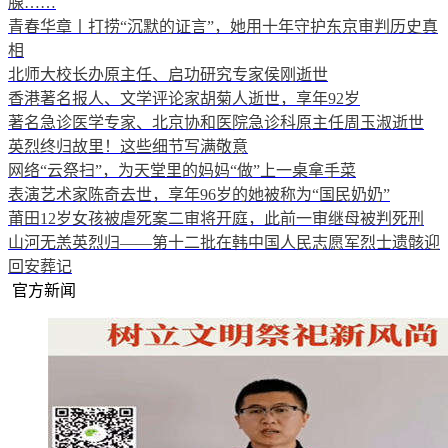
腺……
青春华章丨打捞“沉默的证言”，她用十年守护东京审判历史真
相
北师大校长办原主任、启功研究专家侯刚逝世
香港著名报人、文学评论家胡菊人逝世，享年92岁
著名急诊医学专家、北京协和医院急诊科原主任周玉淑逝世
英烈终归故里！这些细节写满敬意
网络“云祭扫”，为天堂里的妈妈“做”上一桌拿手菜
表演艺术家陈奇去世，享年96岁的她被称为“国民奶奶”
莆田12岁女孩被虐死案二审将开庭，此前一审继母被判死刑
山河无恙英烈归——第十二批在韩中国人民志愿军烈士遗骸迎
回安葬记
官方新闻