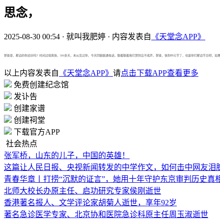
思念，
2025-08-30 00:54
·
就叫我肥婷
·
内容发表自
《天堂念APP》
贺锋哥，那边的你还好吗？时间过得真快，500多天，未从见过你，今天同姐姐通电话，聊着聊着我们哭到泣不成声，贺锋，快到中元节了，也是你们那边节日吧，如
以上内容发表自
《天堂念APP》
请
点击下载APP查看更多
免费创建纪念馆
发讣告
创建家谱
创建祠堂
下载官方APP
社会热点
张军桥，山东的儿子，中国的英雄！
这篇让人民日报、央视新闻转发的中学作文，如何击中网友泪
青春华章丨打捞“沉默的证言”，她用十年守护东京审判历史真
北师大校长办原主任、启功研究专家侯刚逝世
香港著名报人、文学评论家胡菊人逝世，享年92岁
著名急诊医学专家、北京协和医院急诊科原主任周玉淑逝世