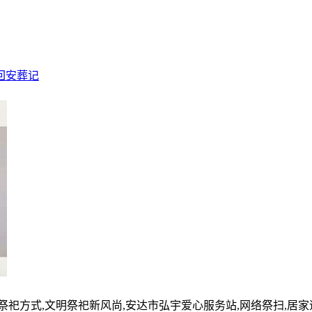
回安葬记
的祭祀方式,文明祭祀新风尚,安达市弘宇爱心服务站,网络祭扫,居