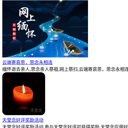
云端寄哀思，思念永相连
缅怀逝去亲人,思念亲人祭祖,网上祭扫,云端寄哀思，思念永相连
天堂念好评奖励活动
天堂念好评奖励活动,参与天堂念好评可获得奖励,天堂念应用好