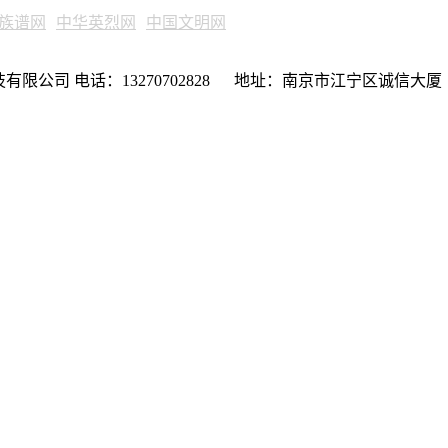
族谱网
中华英烈网
中国文明网
限公司 电话：13270702828 地址：南京市江宁区诚信大厦