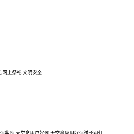
,网上祭祀 文明安全
评奖励,天堂念用户好评,天堂念应用好评送长明灯