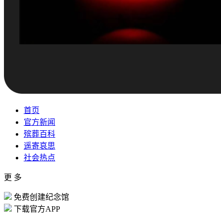
首页
官方新闻
殡葬百科
遥寄哀思
社会热点
更 多
免费创建纪念馆
下载官方APP