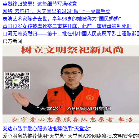
英烈终归故里！这些细节写满敬意
网络“云祭扫”，为天堂里的妈妈“做”上一桌拿手菜
表演艺术家陈奇去世，享年96岁的她被称为“国民奶奶”
莆田12岁女孩被虐死案二审将开庭，此前一审继母被判死刑
山河无恙英烈归——第十二批在韩中国人民志愿军烈士遗骸迎
官方新闻
安达市弘宇爱心服务站推荐使用“天堂念“
爱心服务站推荐使用“天堂念“,天堂念APP网络祭扫,文明安全