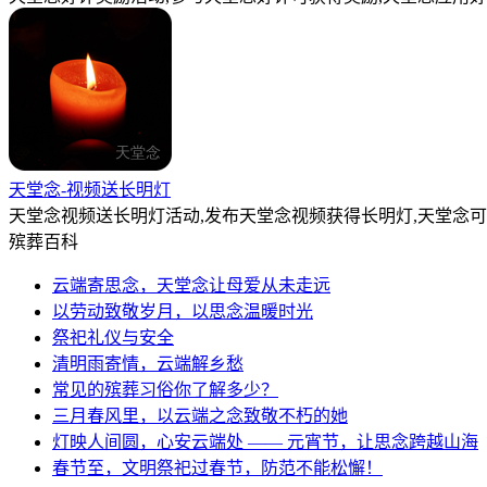
天堂念-视频送长明灯
天堂念视频送长明灯活动,发布天堂念视频获得长明灯,天堂念
殡葬百科
云端寄思念，天堂念让母爱从未走远
以劳动致敬岁月，以思念温暖时光
祭祀礼仪与安全
清明雨寄情，云端解乡愁
常见的殡葬习俗你了解多少？
三月春风里，以云端之念致敬不朽的她
灯映人间圆，心安云端处 —— 元宵节，让思念跨越山海
春节至，文明祭祀过春节，防范不能松懈！