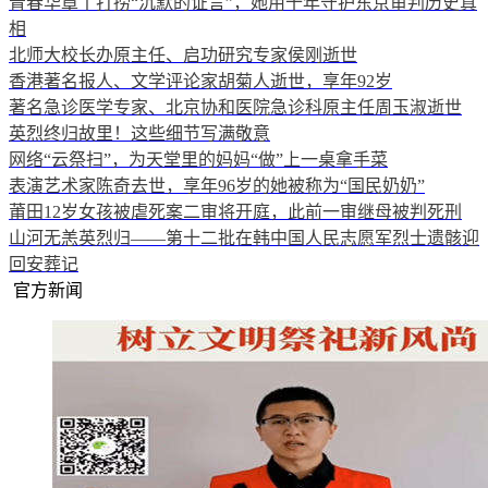
青春华章丨打捞“沉默的证言”，她用十年守护东京审判历史真
相
北师大校长办原主任、启功研究专家侯刚逝世
香港著名报人、文学评论家胡菊人逝世，享年92岁
著名急诊医学专家、北京协和医院急诊科原主任周玉淑逝世
英烈终归故里！这些细节写满敬意
网络“云祭扫”，为天堂里的妈妈“做”上一桌拿手菜
表演艺术家陈奇去世，享年96岁的她被称为“国民奶奶”
莆田12岁女孩被虐死案二审将开庭，此前一审继母被判死刑
山河无恙英烈归——第十二批在韩中国人民志愿军烈士遗骸迎
回安葬记
官方新闻