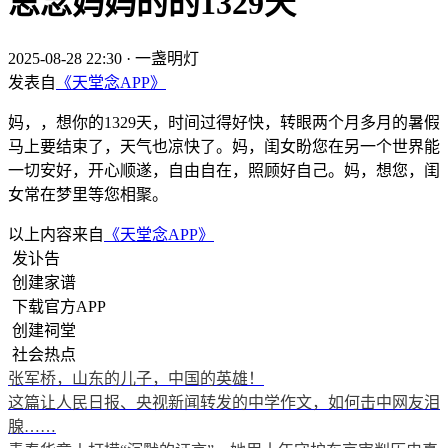
思念妈妈的的1329天
2025-08-28 22:30
·
一盏明灯
发表自
《天堂念APP》
妈，，想你的1329天，时间过得好快，转眼两个月多月的暑假
马上要结束了，天气也凉快了。妈，闺女盼您在另一个世界能
一切安好，开心顺遂，自由自在，照顾好自己。妈，想您，闺
女常在梦里等您相聚。
以上内容来自
《天堂念APP》
发讣告
创建家谱
下载官方APP
创建祠堂
社会热点
张军桥，山东的儿子，中国的英雄！
这篇让人民日报、央视新闻转发的中学作文，如何击中网友泪
腺……