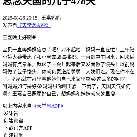
思念天国的儿子478天
2025-08-26 20:15
·
王嘉妈妈
发表自
《天堂念APP》
王嘉晚上好啊💗
宝贝一直等妈妈信息了吧！对不起哈，妈妈一直在忙！上午陪
小娥大姨带虎子和小宝去鹰潭挑积。一直到中午回来，回来后
妈妈有点晕车，就眯了一会！起来后又发面做了馒头！以前妈
妈做了包子馒头，你就负责送给舅舅，大姨们吃。现在你不在
了。妈妈就在群里叫他她们自己来家里拿😭这么多的回忆！
叫妈妈如何是好😭妈妈想你啊王嘉！下雨了，天国天气如何
啊？王嘉自己照顾好自己，想妈妈和妹妹就来梦里😭
以上内容来自
《天堂念APP》
发讣告
创建家谱
下载官方APP
创建祠堂