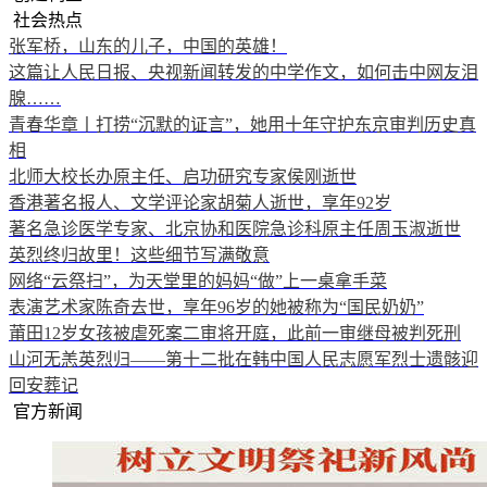
社会热点
张军桥，山东的儿子，中国的英雄！
这篇让人民日报、央视新闻转发的中学作文，如何击中网友泪
腺……
青春华章丨打捞“沉默的证言”，她用十年守护东京审判历史真
相
北师大校长办原主任、启功研究专家侯刚逝世
香港著名报人、文学评论家胡菊人逝世，享年92岁
著名急诊医学专家、北京协和医院急诊科原主任周玉淑逝世
英烈终归故里！这些细节写满敬意
网络“云祭扫”，为天堂里的妈妈“做”上一桌拿手菜
表演艺术家陈奇去世，享年96岁的她被称为“国民奶奶”
莆田12岁女孩被虐死案二审将开庭，此前一审继母被判死刑
山河无恙英烈归——第十二批在韩中国人民志愿军烈士遗骸迎
回安葬记
官方新闻