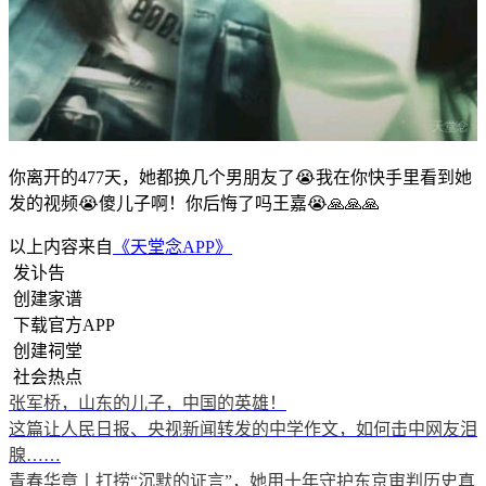
你离开的477天，她都换几个男朋友了😭我在你快手里看到她
发的视频😭傻儿子啊！你后悔了吗王嘉😭🙏🙏🙏
以上内容来自
《天堂念APP》
发讣告
创建家谱
下载官方APP
创建祠堂
社会热点
张军桥，山东的儿子，中国的英雄！
这篇让人民日报、央视新闻转发的中学作文，如何击中网友泪
腺……
青春华章丨打捞“沉默的证言”，她用十年守护东京审判历史真