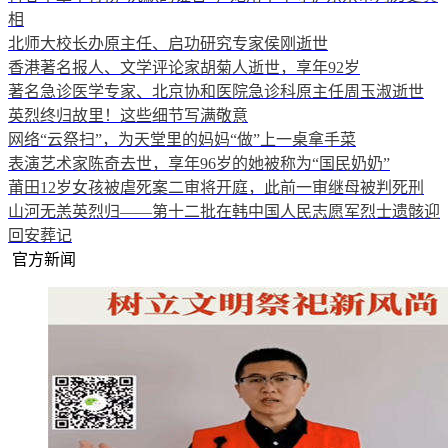
相
北师大校长办原主任、启功研究专家侯刚逝世
香港著名报人、文学评论家胡菊人逝世，享年92岁
著名急诊医学专家、北京协和医院急诊科原主任周玉淑逝世
英烈终归故里！这些细节写满敬意
网络“云祭扫”，为天堂里的妈妈“做”上一桌拿手菜
表演艺术家陈奇去世，享年96岁的她被称为“国民奶奶”
莆田12岁女孩被虐死案二审将开庭，此前一审继母被判死刑
山河无恙英烈归——第十二批在韩中国人民志愿军烈士遗骸迎
回安葬记
官方新闻