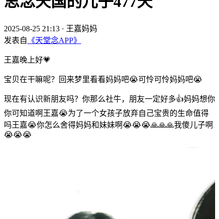
思念天国的儿子477天
2025-08-25 21:13
·
王嘉妈妈
发表自
《天堂念APP》
王嘉晚上好💗
宝贝在干嘛呢？回来梦里看看妈妈吧😭可怜可怜妈妈吧😭
现在有认识新朋友吗？你那么社牛，朋友一定好多👍妈妈想你
你可知道啊王嘉😭为了一个女孩子放弃自己宝贵的生命值得
吗王嘉😭你怎么舍得妈妈和妹妹啊😭😭😭🙏🙏🙏我傻儿子啊
😭😭😭