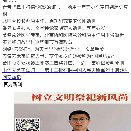
腺……
青春华章丨打捞“沉默的证言”，她用十年守护东京审判历史真
相
北师大校长办原主任、启功研究专家侯刚逝世
香港著名报人、文学评论家胡菊人逝世，享年92岁
著名急诊医学专家、北京协和医院急诊科原主任周玉淑逝世
英烈终归故里！这些细节写满敬意
网络“云祭扫”，为天堂里的妈妈“做”上一桌拿手菜
表演艺术家陈奇去世，享年96岁的她被称为“国民奶奶”
莆田12岁女孩被虐死案二审将开庭，此前一审继母被判死刑
山河无恙英烈归——第十二批在韩中国人民志愿军烈士遗骸迎
回安葬记
官方新闻