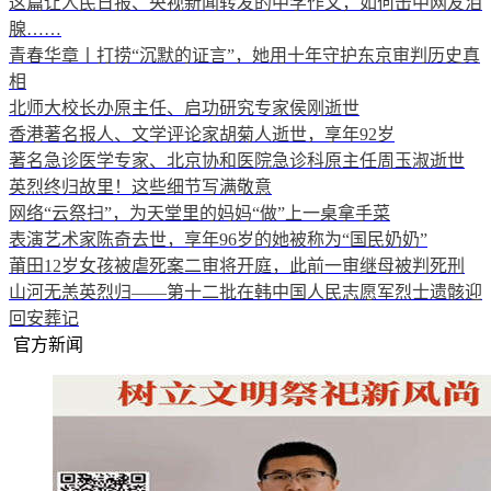
这篇让人民日报、央视新闻转发的中学作文，如何击中网友泪
腺……
青春华章丨打捞“沉默的证言”，她用十年守护东京审判历史真
相
北师大校长办原主任、启功研究专家侯刚逝世
香港著名报人、文学评论家胡菊人逝世，享年92岁
著名急诊医学专家、北京协和医院急诊科原主任周玉淑逝世
英烈终归故里！这些细节写满敬意
网络“云祭扫”，为天堂里的妈妈“做”上一桌拿手菜
表演艺术家陈奇去世，享年96岁的她被称为“国民奶奶”
莆田12岁女孩被虐死案二审将开庭，此前一审继母被判死刑
山河无恙英烈归——第十二批在韩中国人民志愿军烈士遗骸迎
回安葬记
官方新闻