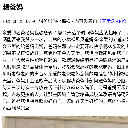
想爸妈
2025-08-25 07:09
·
想爸妈的小棉袄
·
内容发表自
《天堂念APP
亲爱的老爸老妈我想您俩了😭今天这个时间爸妈应该起床了，
俩能否来我梦乡一次，让您的小棉袄见见爸妈😭亲爱的老爸
会不断的给爸妈送钱，爸妈在那边一定要开心快乐啊🙏亲爱的
如果不是疫情放开，您俩也不会去天堂，您俩也就能见到您日
业，广大老百姓能吃得起的一款疏通经络溶栓打通微循环的产
人服用这款产品身体康复后，我都会想起我的老爸老妈，如果你们
听听老爸老妈的声音🙏亲爱的老爸老妈您俩的电话您的小棉袄
天堂，爸妈用上这款产品就可以解决爸爸肺部问题爸妈的心脏
每天三次每次一片放在舌下就可以就这么简单，可是爸妈无缘
起，去救更多的人，让那些因脑血管淤堵造成肢体及语言障碍
己，爸妈您俩相互照顾好自己，您们在天堂好好的，您的小棉袄
妈🙏想爸妈🙏