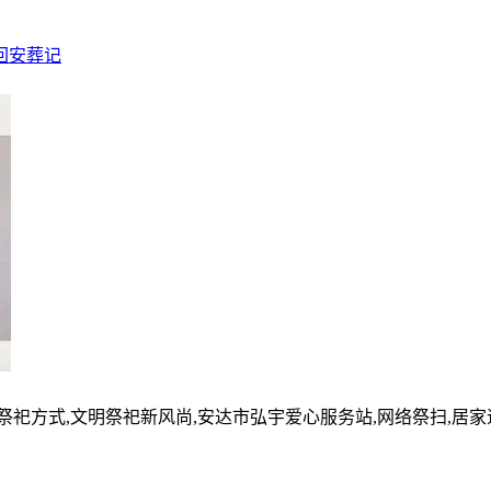
回安葬记
的祭祀方式,文明祭祀新风尚,安达市弘宇爱心服务站,网络祭扫,居