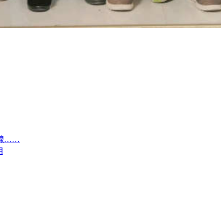
腺……
相