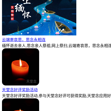
云端寄哀思，思念永相连
缅怀逝去亲人,思念亲人祭祖,网上祭扫,云端寄哀思，思念永相连
天堂念好评奖励活动
天堂念好评奖励活动,参与天堂念好评可获得奖励,天堂念应用好