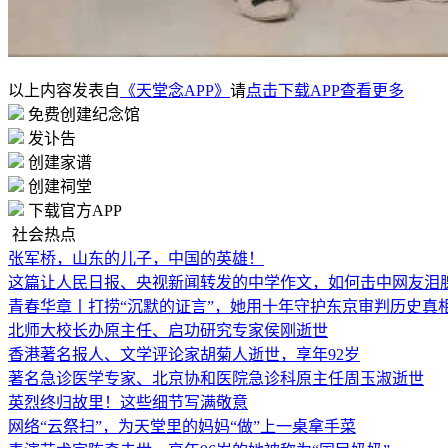
以上内容发表自
《天堂念APP》
请
点击下载APP查看更多
免费创建纪念馆
发讣告
创建家谱
创建祠堂
下载官方APP
社会热点
张军桥，山东的儿子，中国的英雄！
这篇让人民日报、央视新闻转发的中学作文，如何击中网友泪
青春华章丨打捞“沉默的证言”，她用十年守护东京审判历史真
北师大校长办原主任、启功研究专家侯刚逝世
香港著名报人、文学评论家胡菊人逝世，享年92岁
著名急诊医学专家、北京协和医院急诊科原主任周玉淑逝世
英烈终归故里！这些细节写满敬意
网络“云祭扫”，为天堂里的妈妈“做”上一桌拿手菜