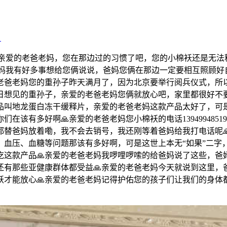
》
亲爱的老爸老妈，您在那边过的习惯了吧，您的小棉袄还是无法释
老妈我有好多事想给您俩说说，爸妈您俩在那边一定要相互照顾好
老爸老妈您的重孙子昨天满月了，因为北京要举行阅兵仪式，所
日想见的重孙子，亲爱的老爸老妈您俩就放心吧，家里都很好不
品叫地龙蛋白冻干缓释片，亲爱的老爸老妈这款产品太好了，可
在该有多好啊🙏亲爱的老爸老妈您小棉袄的电话13949948
都替爸妈放着嘞，我不会去销号，我还刚等着爸妈给我打电话呢
、血压、血糖等问题那该有多好啊，可是这世上本无“如果”二字
吃这款产品🙏亲爱的老爸老妈我啰哩啰嗦的给爸妈说了这些，爸
还有那些亚健康群体都受益🙏亲爱的老爸老妈今天就说到这里，
才能放心🙏亲爱的老爸老妈记得护佑您的孩子们让我们的身体