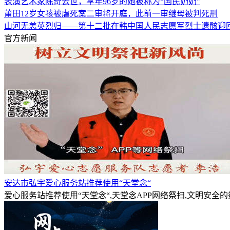
表演艺术家陈奇去世，享年96岁的她被称为“国民奶奶”
莆田12岁女孩被虐死案二审将开庭，此前一审继母被判死刑
山河无恙英烈归——第十二批在韩中国人民志愿军烈士遗骸迎
官方新闻
安达市弘宇爱心服务站推荐使用“天堂念“
爱心服务站推荐使用“天堂念“,天堂念APP网络祭扫,文明安全