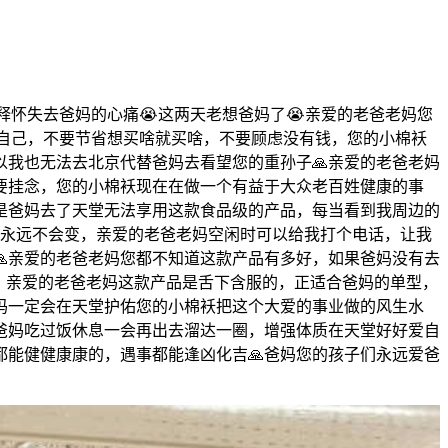
怀失去爸妈的心痛😭这两天老想爸妈了😭亲爱的老爸老妈您
自己，不要节省想买啥就买啥，不要顾虑没有钱，您的小棉袄
以我也无法去北京代替爸妈去看望您的重孙子🙏亲爱的老爸老妈
要挂念，您的小棉袄现在在做一个有益于大众老百姓健康的事
是爸妈去了天堂无法享用这款食品级的产品，每当看到我周边的
519永远不会变，亲爱的老爸老妈空闲时可以给我打个电话，让我
🙏亲爱的老爸老妈您都不知道这款产品有多好，如果爸妈没有去
，亲爱的老爸老妈这款产品是舌下含服的，正适合爸妈的单型，
妈一定会在天堂护佑您的小棉袄把这个大爱的事业做的风生水
爸妈吃过饭休息一会再出去溜达一圈，增强体质在天堂好好爱自
都能健健康康的，遇事都能逢凶化吉🙏爸妈您的孩子们永远爱爸