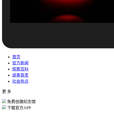
首页
官方新闻
殡葬百科
遥寄哀思
社会热点
更 多
免费创建纪念馆
下载官方APP