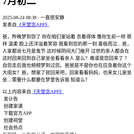
7月初二
2025-08-24 08:38
·
一直很安静
发表自
《天堂念APP》
爸，昨晚梦到您了 你在咱们家站着 衣着得体 像你生前一样 慈
祥 温柔 脸上还洋溢着笑容 我看到您的那一刻 喜极而泣…爸，
人家都说七月是鬼节 这时候阴间大门敞开 过世的亲人都会在
这时回来回到自己家坐坐看看亲人 是么？难道是您回来了 ？
自您走后我也频频梦到过您。爸爸是不是你也在应急着你这个
大闺女？爸，想家了就回来吧，回家看看妈妈，也来女儿家坐
坐…需要什么都要在梦里告诉我 知道么？
以上内容来自
《天堂念APP》
发讣告
创建家谱
下载官方APP
创建祠堂
社会热点