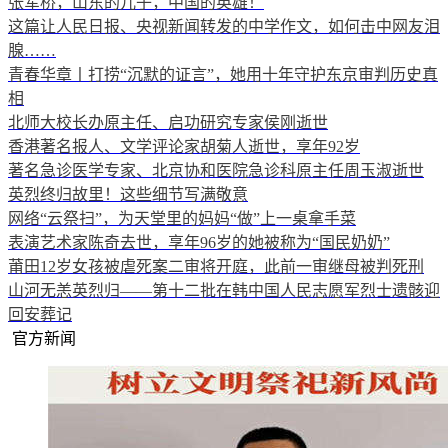
张军桥，山东的儿子，中国的英雄！
这篇让人民日报、央视新闻转发的中学作文，如何击中网友泪
腺……
青春华章丨打捞“沉默的证言”，她用十年守护东京审判历史真
相
北师大校长办原主任、启功研究专家侯刚逝世
香港著名报人、文学评论家胡菊人逝世，享年92岁
著名急诊医学专家、北京协和医院急诊科原主任周玉淑逝世
英烈终归故里！这些细节写满敬意
网络“云祭扫”，为天堂里的妈妈“做”上一桌拿手菜
表演艺术家陈奇去世，享年96岁的她被称为“国民奶奶”
莆田12岁女孩被虐死案二审将开庭，此前一审继母被判死刑
山河无恙英烈归——第十二批在韩中国人民志愿军烈士遗骸迎
回安葬记
官方新闻