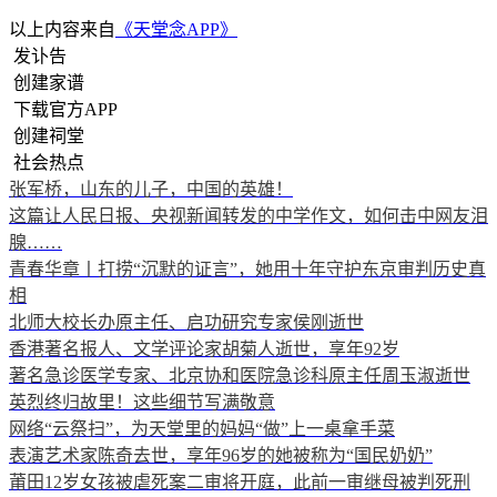
以上内容来自
《天堂念APP》
发讣告
创建家谱
下载官方APP
创建祠堂
社会热点
张军桥，山东的儿子，中国的英雄！
这篇让人民日报、央视新闻转发的中学作文，如何击中网友泪
腺……
青春华章丨打捞“沉默的证言”，她用十年守护东京审判历史真
相
北师大校长办原主任、启功研究专家侯刚逝世
香港著名报人、文学评论家胡菊人逝世，享年92岁
著名急诊医学专家、北京协和医院急诊科原主任周玉淑逝世
英烈终归故里！这些细节写满敬意
网络“云祭扫”，为天堂里的妈妈“做”上一桌拿手菜
表演艺术家陈奇去世，享年96岁的她被称为“国民奶奶”
莆田12岁女孩被虐死案二审将开庭，此前一审继母被判死刑