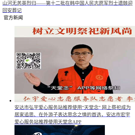
山河无恙英烈归——第十二批在韩中国人民志愿军烈士遗骸迎
回安葬记
官方新闻
安达市弘宇爱心服务站推荐使用“天堂念“
网上祭祀成为
居家追思、在外游子表达思念之情的首选，安达市宏宇
爱心服务站推荐使用天堂念APP