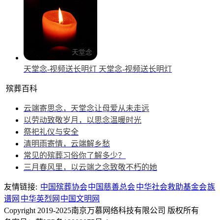
天堂念-视频送长明灯
天堂念-视频送长明灯
殡葬百科
云端寄思念，天堂念让母爱从未走远
以劳动致敬岁月，以思念温暖时光
祭祀礼仪与安全
清明雨寄情，云端解乡愁
常见的殡葬习俗你了解多少？
三月春风里，以云端之念致敬不朽的她
友情链接:
中国殡葬协会
中国慈善总会
中华社会救助基金会
族
谱网
中华英烈网
中国文明网
Copyright 2019-2025南京万慕网络科技有限公司 版权所有