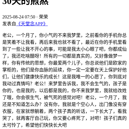
30天的煎熬
2025-08-24 07:50
·
荣荣
发表自
《天堂念APP》
老公，一个月了，你小气的不来我梦里，之前看你的手机你总
是笑着不让我看，再后来我也就不看了，最近在你的手机里看
到了一些让我不开心的事，可能是我太小心眼了吧，你都成仙
了，我还吃啥醋呀！所有的一切都是真实的，又好像做梦一
样，你有传统的思想，你最爱两个儿子，你总说他们是欧家的
掌柜的，他们是你血脉的延续，你一定一定要在天上保护好他
们，让他们健康快乐的成长！这是我唯一的心愿了，你到底对
我动过真情吗？老公！来梦里告诉我，我不会生气的，孩子是
你的，也是我的，以后都是我的，你不来我梦里，我就给改姓
了哦，你会很生气，被气死的感觉对吧！老公，一个月了，我
还是不知道怎么办？没有你，我就是个空心人，出门像没有穿
衣服，在家就想躺着，两个孩子真的听话，一下长大了，看我
哭了，就再客厅自己玩，你又要心疼死了，对吧！孩子们真的
太可怜了，希望他们快快长大吧