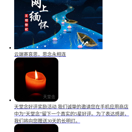
云端寄哀思，思念永相连
天堂念好评奖励活动
我们诚挚的邀请您在手机应用商店
中为“天堂念”留下一个真实的5星好评。为了表达感谢，
我们将向您赠送30天的长明灯。