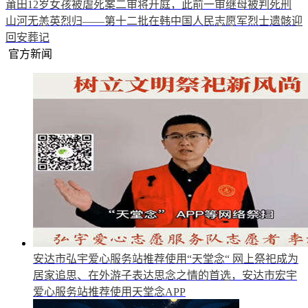
莆田12岁女孩被虐死案二审将开庭，此前一审继母被判死刑
山河无恙英烈归——第十二批在韩中国人民志愿军烈士遗骸迎
回安葬记
官方新闻
安达市弘宇爱心服务站推荐使用“天堂念“
网上祭祀成为
居家追思、在外游子表达思念之情的首选，安达市宏宇
爱心服务站推荐使用天堂念APP