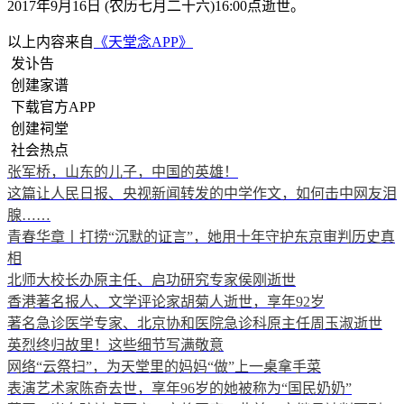
2017年9月16日 (农历七月二十六)16:00点逝世。
以上内容来自
《天堂念APP》
发讣告
创建家谱
下载官方APP
创建祠堂
社会热点
张军桥，山东的儿子，中国的英雄！
这篇让人民日报、央视新闻转发的中学作文，如何击中网友泪
腺……
青春华章丨打捞“沉默的证言”，她用十年守护东京审判历史真
相
北师大校长办原主任、启功研究专家侯刚逝世
香港著名报人、文学评论家胡菊人逝世，享年92岁
著名急诊医学专家、北京协和医院急诊科原主任周玉淑逝世
英烈终归故里！这些细节写满敬意
网络“云祭扫”，为天堂里的妈妈“做”上一桌拿手菜
表演艺术家陈奇去世，享年96岁的她被称为“国民奶奶”