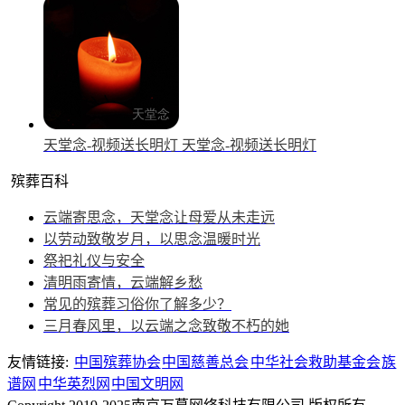
天堂念-视频送长明灯
天堂念-视频送长明灯
殡葬百科
云端寄思念，天堂念让母爱从未走远
以劳动致敬岁月，以思念温暖时光
祭祀礼仪与安全
清明雨寄情，云端解乡愁
常见的殡葬习俗你了解多少？
三月春风里，以云端之念致敬不朽的她
友情链接:
中国殡葬协会
中国慈善总会
中华社会救助基金会
族
谱网
中华英烈网
中国文明网