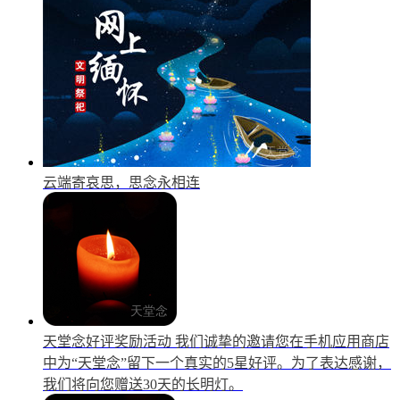
云端寄哀思，思念永相连
天堂念好评奖励活动
我们诚挚的邀请您在手机应用商店
中为“天堂念”留下一个真实的5星好评。为了表达感谢，
我们将向您赠送30天的长明灯。