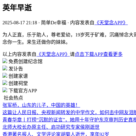
英年早逝
2025-08-17 21:18
·
简单De幸福
·
内容发表自
《天堂念APP》
为人正直，乐于助人，尊老爱幼，19岁死于矿难，沉痛悼念大
念你一生。来生还做你的妹妹。
以上内容发表自
《天堂念APP》
请
点击下载APP查看更多
免费创建纪念馆
发讣告
创建家谱
创建祠堂
下载官方APP
社会热点
张军桥，山东的儿子，中国的英雄！
这篇让人民日报、央视新闻转发的中学作文，如何击中网友泪
青春华章丨打捞“沉默的证言”，她用十年守护东京审判历史真
北师大校长办原主任、启功研究专家侯刚逝世
香港著名报人、文学评论家胡菊人逝世，享年92岁