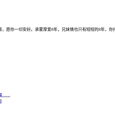
哥，愿你一切安好。承蒙厚爱8年，兄妹情也只有短短的8年，
腺……
相