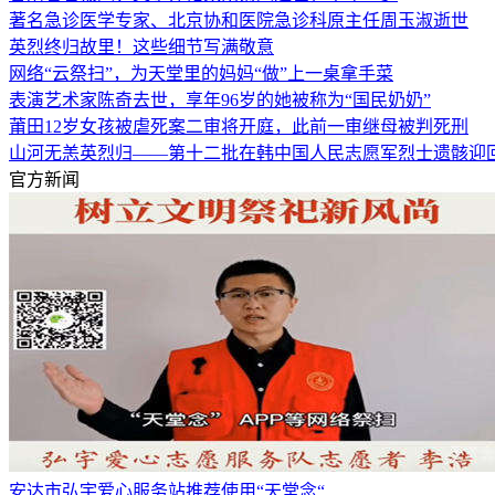
著名急诊医学专家、北京协和医院急诊科原主任周玉淑逝世
英烈终归故里！这些细节写满敬意
网络“云祭扫”，为天堂里的妈妈“做”上一桌拿手菜
表演艺术家陈奇去世，享年96岁的她被称为“国民奶奶”
莆田12岁女孩被虐死案二审将开庭，此前一审继母被判死刑
山河无恙英烈归——第十二批在韩中国人民志愿军烈士遗骸迎
官方新闻
安达市弘宇爱心服务站推荐使用“天堂念“