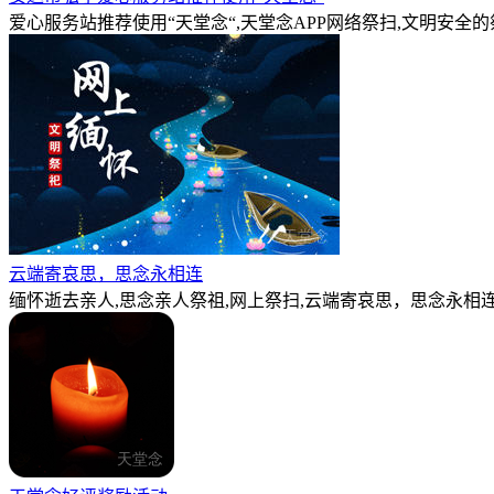
爱心服务站推荐使用“天堂念“,天堂念APP网络祭扫,文明安全
云端寄哀思，思念永相连
缅怀逝去亲人,思念亲人祭祖,网上祭扫,云端寄哀思，思念永相连