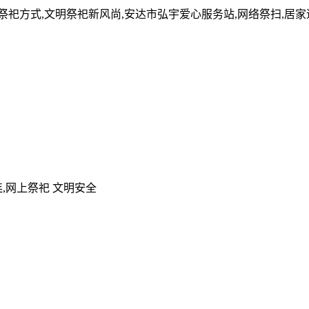
的祭祀方式,文明祭祀新风尚,安达市弘宇爱心服务站,网络祭扫,居
,网上祭祀 文明安全