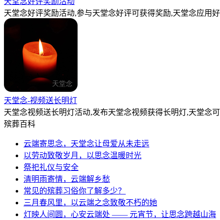
天堂念好评奖励活动
天堂念好评奖励活动,参与天堂念好评可获得奖励,天堂念应用好
天堂念-视频送长明灯
天堂念视频送长明灯活动,发布天堂念视频获得长明灯,天堂念
殡葬百科
云端寄思念，天堂念让母爱从未走远
以劳动致敬岁月，以思念温暖时光
祭祀礼仪与安全
清明雨寄情，云端解乡愁
常见的殡葬习俗你了解多少？
三月春风里，以云端之念致敬不朽的她
灯映人间圆，心安云端处 —— 元宵节，让思念跨越山海