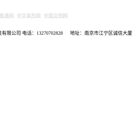
族谱网
中华英烈网
中国文明网
限公司 电话：13270702828 地址：南京市江宁区诚信大厦