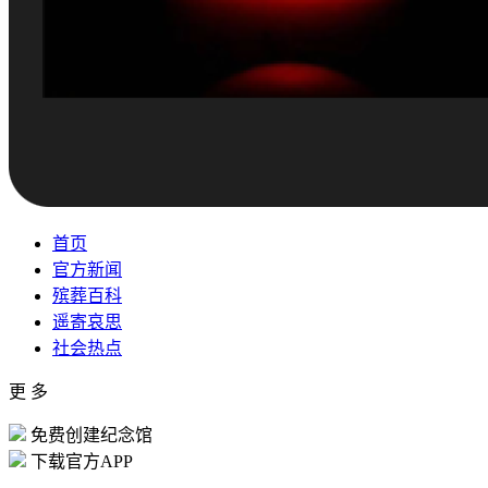
首页
官方新闻
殡葬百科
遥寄哀思
社会热点
更 多
免费创建纪念馆
下载官方APP