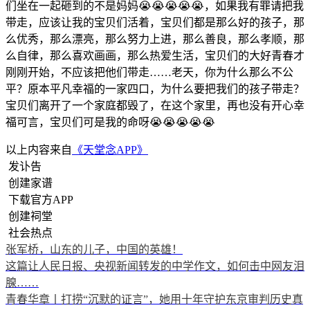
们坐在一起砸到的不是妈妈😭😭😭😭😭，如果我有罪请把我
带走，应该让我的宝贝们活着，宝贝们都是那么好的孩子，那
么优秀，那么漂亮，那么努力上进，那么善良，那么孝顺，那
么自律，那么喜欢画画，那么热爱生活，宝贝们的大好青春才
刚刚开始，不应该把他们带走……老天，你为什么那么不公
平？原本平凡幸福的一家四口，为什么要把我们的孩子带走？
宝贝们离开了一个家庭都毁了，在这个家里，再也没有开心幸
福可言，宝贝们可是我的命呀😭😭😭😭😭
以上内容来自
《天堂念APP》
发讣告
创建家谱
下载官方APP
创建祠堂
社会热点
张军桥，山东的儿子，中国的英雄！
这篇让人民日报、央视新闻转发的中学作文，如何击中网友泪
腺……
青春华章丨打捞“沉默的证言”，她用十年守护东京审判历史真