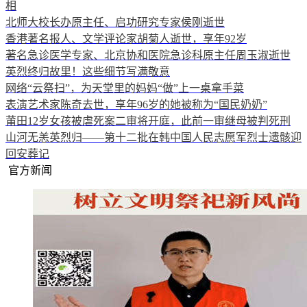
相
北师大校长办原主任、启功研究专家侯刚逝世
香港著名报人、文学评论家胡菊人逝世，享年92岁
著名急诊医学专家、北京协和医院急诊科原主任周玉淑逝世
英烈终归故里！这些细节写满敬意
网络“云祭扫”，为天堂里的妈妈“做”上一桌拿手菜
表演艺术家陈奇去世，享年96岁的她被称为“国民奶奶”
莆田12岁女孩被虐死案二审将开庭，此前一审继母被判死刑
山河无恙英烈归——第十二批在韩中国人民志愿军烈士遗骸迎
回安葬记
官方新闻