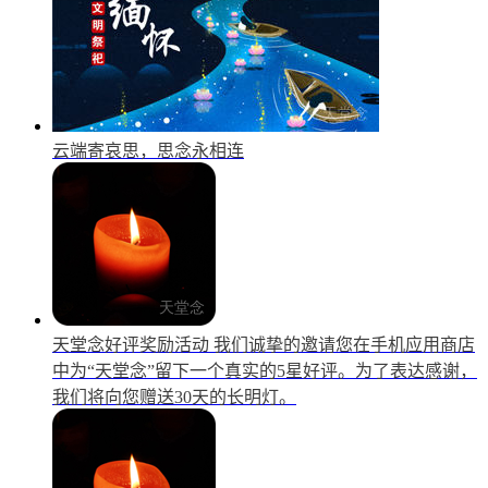
云端寄哀思，思念永相连
天堂念好评奖励活动
我们诚挚的邀请您在手机应用商店
中为“天堂念”留下一个真实的5星好评。为了表达感谢，
我们将向您赠送30天的长明灯。