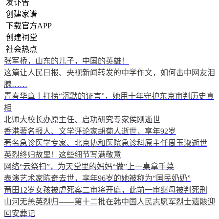
发讣告
创建家谱
下载官方APP
创建祠堂
社会热点
张军桥，山东的儿子，中国的英雄！
这篇让人民日报、央视新闻转发的中学作文，如何击中网友泪
腺……
青春华章丨打捞“沉默的证言”，她用十年守护东京审判历史真
相
北师大校长办原主任、启功研究专家侯刚逝世
香港著名报人、文学评论家胡菊人逝世，享年92岁
著名急诊医学专家、北京协和医院急诊科原主任周玉淑逝世
英烈终归故里！这些细节写满敬意
网络“云祭扫”，为天堂里的妈妈“做”上一桌拿手菜
表演艺术家陈奇去世，享年96岁的她被称为“国民奶奶”
莆田12岁女孩被虐死案二审将开庭，此前一审继母被判死刑
山河无恙英烈归——第十二批在韩中国人民志愿军烈士遗骸迎
回安葬记