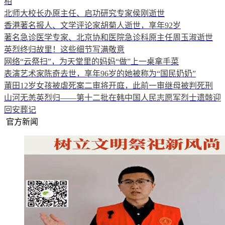
相
北师大校长办原主任、启功研究专家侯刚逝世
香港著名报人、文学评论家胡菊人逝世，享年92岁
著名急诊医学专家、北京协和医院急诊科原主任周玉淑逝世
英烈终归故里！这些细节写满敬意
网络“云祭扫”，为天堂里的妈妈“做”上一桌拿手菜
表演艺术家陈奇去世，享年96岁的她被称为“国民奶奶”
莆田12岁女孩被虐死案二审将开庭，此前一审继母被判死刑
山河无恙英烈归——第十二批在韩中国人民志愿军烈士遗骸迎
回安葬记
官方新闻