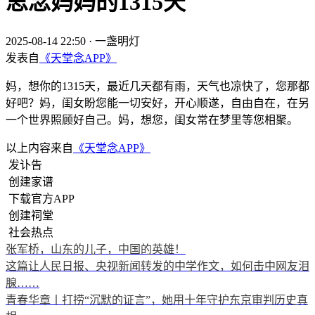
思念妈妈的1315天
2025-08-14 22:50
·
一盏明灯
发表自
《天堂念APP》
妈，想你的1315天，最近几天都有雨，天气也凉快了，您那都
好吧？妈，闺女盼您能一切安好，开心顺遂，自由自在，在另
一个世界照顾好自己。妈，想您，闺女常在梦里等您相聚。
以上内容来自
《天堂念APP》
发讣告
创建家谱
下载官方APP
创建祠堂
社会热点
张军桥，山东的儿子，中国的英雄！
这篇让人民日报、央视新闻转发的中学作文，如何击中网友泪
腺……
青春华章丨打捞“沉默的证言”，她用十年守护东京审判历史真