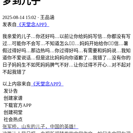
梦到儿子
2025-08-14 15:02
·
王品涵
发表自
《天堂念APP》
我亲爱的儿子…你还好吗…以前让你给妈妈写信…你都没有写
过…可能你不会写…不知道怎么✍🏻…妈妈开始给你✍🏻信…暑
假过得好吗…那边热吗…你过得好吗…有需要和妈妈说…我知
道你不爱说话…但是这比妈妈向你道歉了…我错了…没有你的
日子妈妈生不如死妈妈脾气不好…让你过得不开心…对不起对
不起我错了
以上内容来自
《天堂念APP》
发讣告
创建家谱
下载官方APP
创建祠堂
社会热点
张军桥，山东的儿子，中国的英雄！