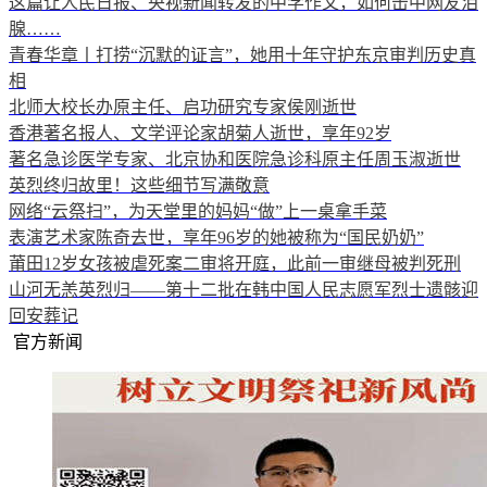
这篇让人民日报、央视新闻转发的中学作文，如何击中网友泪
腺……
青春华章丨打捞“沉默的证言”，她用十年守护东京审判历史真
相
北师大校长办原主任、启功研究专家侯刚逝世
香港著名报人、文学评论家胡菊人逝世，享年92岁
著名急诊医学专家、北京协和医院急诊科原主任周玉淑逝世
英烈终归故里！这些细节写满敬意
网络“云祭扫”，为天堂里的妈妈“做”上一桌拿手菜
表演艺术家陈奇去世，享年96岁的她被称为“国民奶奶”
莆田12岁女孩被虐死案二审将开庭，此前一审继母被判死刑
山河无恙英烈归——第十二批在韩中国人民志愿军烈士遗骸迎
回安葬记
官方新闻