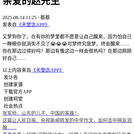
亲爱的赵先生
2025-08-14 11:25
·
蔡蔡
发表自
《天堂念APP》
又梦到你了，在有你的梦里都不愿意让自己醒来，因为怕自己
一睁眼你就消失不见了😭😭😭可梦终究是梦，终会醒来……
你在那边过得好吗？那边有像这边一样会很热吗？在那边照顾
好自己……
以上内容来自
《天堂念APP》
发讣告
创建家谱
下载官方APP
创建祠堂
社会热点
张军桥，山东的儿子，中国的英雄！
这篇让人民日报、央视新闻转发的中学作文，如何击中网友泪
腺……