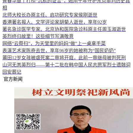
青春华章丨打捞“沉默的证言”，她用十年守护东京审判历史真
相
北师大校长办原主任、启功研究专家侯刚逝世
香港著名报人、文学评论家胡菊人逝世，享年92岁
著名急诊医学专家、北京协和医院急诊科原主任周玉淑逝世
英烈终归故里！这些细节写满敬意
网络“云祭扫”，为天堂里的妈妈“做”上一桌拿手菜
表演艺术家陈奇去世，享年96岁的她被称为“国民奶奶”
莆田12岁女孩被虐死案二审将开庭，此前一审继母被判死刑
山河无恙英烈归——第十二批在韩中国人民志愿军烈士遗骸迎
回安葬记
官方新闻