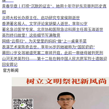
腺……
青春华章丨打捞“沉默的证言”，她用十年守护东京审判历史真
相
北师大校长办原主任、启功研究专家侯刚逝世
香港著名报人、文学评论家胡菊人逝世，享年92岁
著名急诊医学专家、北京协和医院急诊科原主任周玉淑逝世
英烈终归故里！这些细节写满敬意
网络“云祭扫”，为天堂里的妈妈“做”上一桌拿手菜
表演艺术家陈奇去世，享年96岁的她被称为“国民奶奶”
莆田12岁女孩被虐死案二审将开庭，此前一审继母被判死刑
山河无恙英烈归——第十二批在韩中国人民志愿军烈士遗骸迎
回安葬记
官方新闻