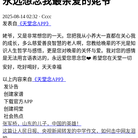
永远想念我最亲爱的姥爷
2025-08-14 02:32
·
Cccc
发表自
《天堂念APP》
姥爷，又是非常想您的一天。您把我从小养大一直都在关心我
的成长，多么慈爱善良智慧的老人啊，您教给晚辈的不光是知
识人生哲学与感悟，更是您对晚辈的关怀与爱。我对您的感情
是无法用言语表达的，永远爱您思念您❤️ 希望您在天堂一切
安好，吃好喝好，天天幸福
以上内容来自
《天堂念APP》
发讣告
创建家谱
下载官方APP
创建祠堂
社会热点
张军桥，山东的儿子，中国的英雄！
这篇让人民日报、央视新闻转发的中学作文，如何击中网友泪