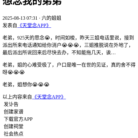
想念我的弟弟
2025-08-13 07:31
·
六的姐姐
发表自
《天堂念APP》
老弟，925天的思念😭，时间如梭，昨天三姐电话里说，接到
派出所来电话通知给你消户😭😭😭，三姐推脱说在外地了，
最后派出所说回来后尽快去办，不知能拖几天，诶…
老弟，姐的心难受极了，户口是唯一在世的见证，真的舍不得
呀😭😭😭
老弟，姐想你😭😭😭
以上内容来自
《天堂念APP》
发讣告
创建家谱
下载官方APP
创建祠堂
社会热点