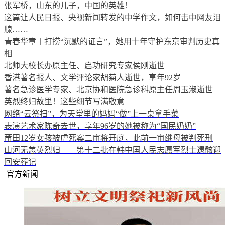
张军桥，山东的儿子，中国的英雄！
这篇让人民日报、央视新闻转发的中学作文，如何击中网友泪
腺……
青春华章丨打捞“沉默的证言”，她用十年守护东京审判历史真
相
北师大校长办原主任、启功研究专家侯刚逝世
香港著名报人、文学评论家胡菊人逝世，享年92岁
著名急诊医学专家、北京协和医院急诊科原主任周玉淑逝世
英烈终归故里！这些细节写满敬意
网络“云祭扫”，为天堂里的妈妈“做”上一桌拿手菜
表演艺术家陈奇去世，享年96岁的她被称为“国民奶奶”
莆田12岁女孩被虐死案二审将开庭，此前一审继母被判死刑
山河无恙英烈归——第十二批在韩中国人民志愿军烈士遗骸迎
回安葬记
官方新闻